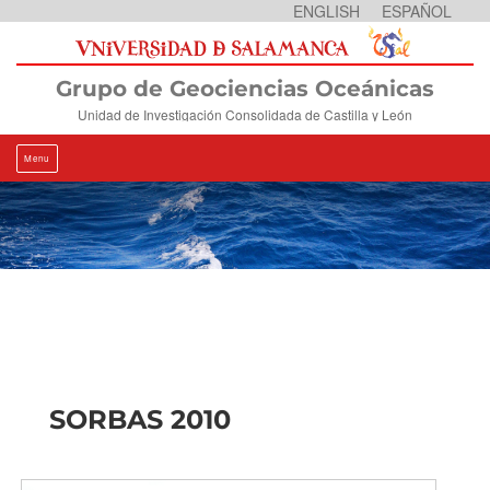
Skip
ENGLISH
ESPAÑOL
to
content
Grupo de Geociencias Oceánicas
Unidad de Investigación Consolidada de Castilla y León
Menu
SORBAS 2010